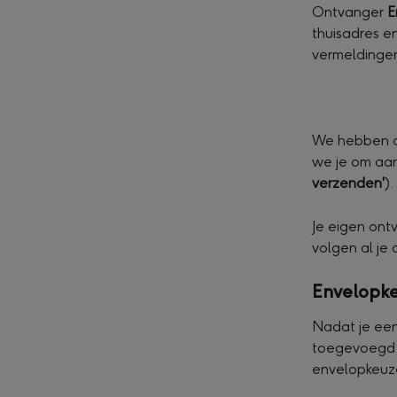
Ontvanger 
E
thuisadres e
vermeldinge
We hebben de
we je om aan
verzenden'
).
Je eigen ont
volgen al je
Envelopk
Nadat je een
toegevoegd, 
envelopkeuze,