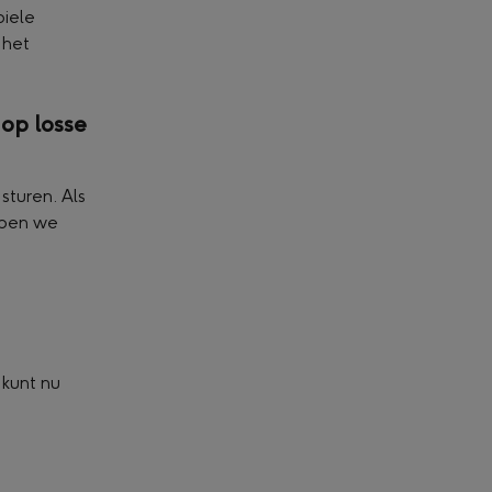
iele 
 het 
op losse 
sturen. Als 
bben we 
kunt nu 