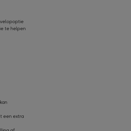
nvelopoptie 
e te helpen 
kan 
t een extra 
ling af.