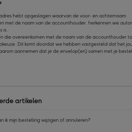
?
n adres hebt opgeslagen waarvan de voor- en achternaam 
n met de naam van de accounthouder, herkennen we autom
 is.
en die overeenkomen met de naam van de accounthouder t
keuze. Dit komt doordat we hebben vastgesteld dat het jo
daarom aannemen dat je de envelop(en) samen met je bestell
erde artikelen
n ik mijn bestelling wijzigen of annuleren?