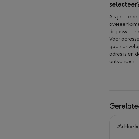
selecteer
Als je al ee
overeenkome
dit jouw adres
Voor adress
geen envelop
adres is en 
ontvangen.
Gerelate
✍️ Hoe ka