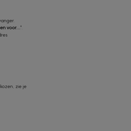
vanger.
n voor...'
.
res 
ozen, zie je 