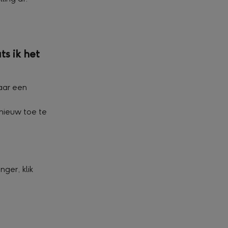
s ik het 
aar een 
nieuw toe te 
ger, klik 