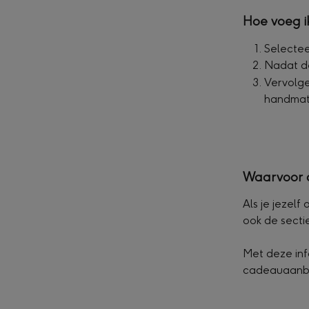
Hoe voeg i
Selectee
Nadat de
Vervolge
handmati
Waarvoor d
Als je jezel
ook de secti
Met deze inf
cadeauaanbev