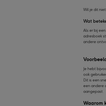
Wil je dit n
Wat beteke
Als er bij ee
adresboek st
andere ontv
Voorbeel
Je hebt bijv
ook gebruike
Dit is een s
een andere 
aangepast.
Waarom kr