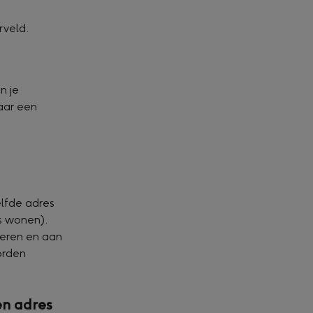
rveld.
n je 
aar een 
elfde adres 
es wonen).
ceren en aan 
orden 
n adres 