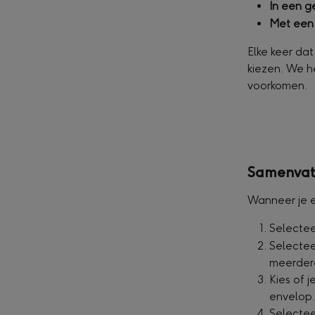
In een g
Met een 
Elke keer dat
kiezen. We h
voorkomen.
Samenvatt
Wanneer je e
Selectee
Selectee
meerder
Kies of 
envelop
Selectee