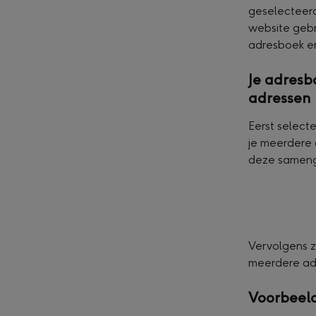
geselecteerd
website gebru
adresboek en
Je adresb
adressen
Eerst selecte
je meerdere
deze sameng
Vervolgens z
meerdere ad
Voorbeel