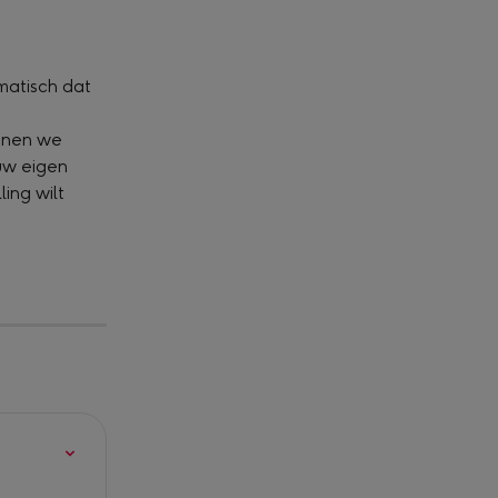
atisch dat 
onen we 
uw eigen 
ing wilt 