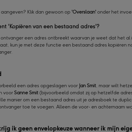
iet aangeven? Klik dan gewoon op 
'Overslaan'
 onder het invoe
nt 'Kopiëren van een bestaand adres'?
n ontvanger een adres ontbreekt waarvan je weet dat het al i
aat, kun je met deze functie een bestaand adres kopiëren n
anger.
d
oorbeeld een adres opgeslagen voor 
Jan Smit
, maar wilt hetz
n voor 
Sanne Smit
 (bijvoorbeeld omdat zij op hetzelfde adr
nelle manier om een bestaand adres uit je adresboek te dupli
ontvanger toe te voegen. Alleen de voor- en achternaam w
ijg ik geen envelopkeuze wanneer ik mijn eige