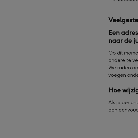
Veelgeste
Een adres
naar de j
Op dit momen
andere te ve
We raden aan
voegen onder
Hoe wijzig
Als je per o
dan eenvoud