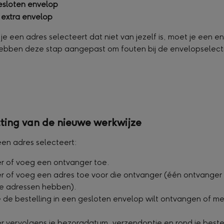
esloten envelop
extra envelop
 je een adres selecteert dat niet van jezelf is, moet je een e
ebben deze stap aangepast om fouten bij de envelopselecti
ing van de nieuwe werkwijze
en adres selecteert:
r of voeg een ontvanger toe.
r of voeg een adres toe voor die ontvanger (één ontvanger 
e adressen hebben).
je de bestelling in een gesloten envelop wilt ontvangen of me
.
r vervolgens je bezorgdatum, verzendoptie en rond je bestel