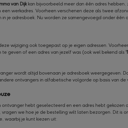
mma van Dijk
 kan bijvoorbeeld meer dan één adres hebben, 
n een werkadres. Voorheen verschenen deze als twee afzonde
n in je adresboek. Nu worden ze samengevoegd onder één o
ze wijziging ook toegepast op je eigen adressen. Voorhee
 te geven of een adres van jezelf was (ook wel bekend als 
'
vanger wordt altijd bovenaan je adresboek weergegeven. D
 andere ontvangers in alfabetische volgorde op basis van d
euze
 ontvanger hebt geselecteerd en een adres hebt gekozen o
vragen we hoe je de bestelling wilt laten bezorgen. Dit is 
 waarbij je kunt kiezen uit: