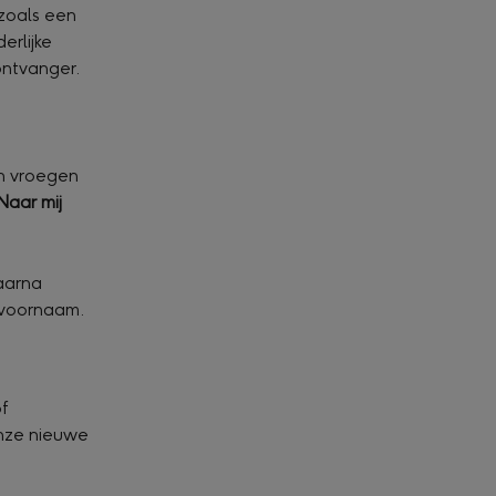
zoals een 
rlijke 
ntvanger.
n vroegen 
Naar mij 
aarna 
e voornaam.
f 
onze nieuwe 