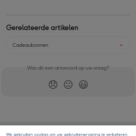
Gerelateerde artikelen
Cadeaubonnen
Was dit een antwoord op uw vraag?
😞
😐
😃
We gebruiken cookies om uw gebruikerservaring te verbeteren,