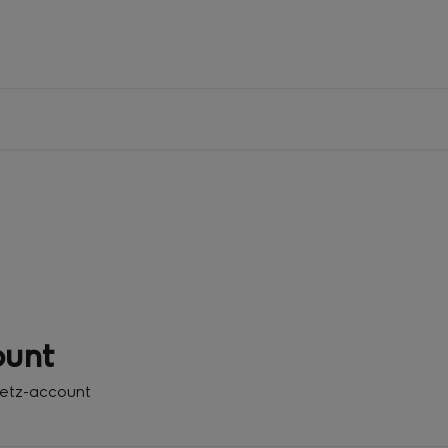
ount
eetz-account