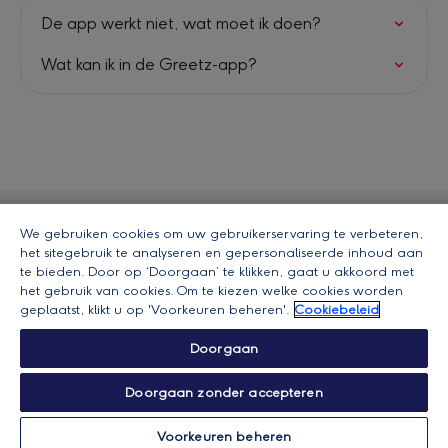
De app werkt niet, wat moet ik doen?
Wat kan ik in de Greetz-app?
We gebruiken cookies om uw gebruikerservaring te verbeteren,
Greetz Klantenservice
het sitegebruik te analyseren en gepersonaliseerde inhoud aan
te bieden. Door op ‘Doorgaan’ te klikken, gaat u akkoord met
Copyright © 2026 by Greetz
het gebruik van cookies. Om te kiezen welke cookies worden
geplaatst, klikt u op 'Voorkeuren beheren'.
Cookiebeleid
Doorgaan
Privacyverklaring
Voorwaarden
Doorgaan zonder accepteren
Voorkeuren beheren
Voorkeuren beheren